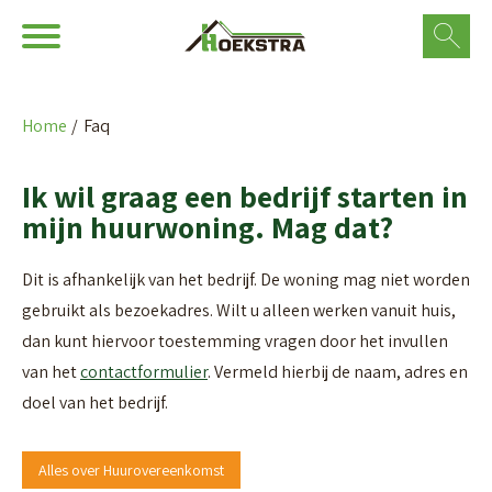
Ga naar Hoofd
Naar de homepage
Home
Faq
Naar hoofdinhoud
Naar hoofdnavigatiemenu
Naar zoeken
Ik wil graag een bedrijf starten in
mijn huurwoning. Mag dat?
Algemeen
Dit is afhankelijk van het bedrijf. De woning mag niet worden
gebruikt als bezoekadres. Wilt u alleen werken vanuit huis,
dan kunt hiervoor toestemming vragen door het invullen
van het
contactformulier
. Vermeld hierbij de naam, adres en
doel van het bedrijf.
Alles over Huurovereenkomst