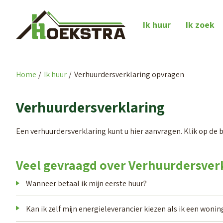
Naar de homepage
Ik huur
Ik zoek
Home
Ik huur
Verhuurdersverklaring opvragen
Naar hoofdinhoud
Naar hoofdnavigatiemenu
Naar zoeken
Verhuurdersverklaring
Een verhuurdersverklaring kunt u hier aanvragen. Klik op de 
Veel gevraagd over Verhuurdersver
Wanneer betaal ik mijn eerste huur?
Kan ik zelf mijn energieleverancier kiezen als ik een woning