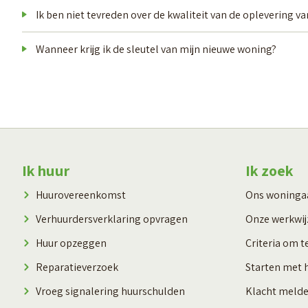
Ik ben niet tevreden over de kwaliteit van de oplevering v
Wanneer krijg ik de sleutel van mijn nieuwe woning?
Contactinformatie
Ik huur
Ik zoek
Huurovereenkomst
Ons woning
Verhuurdersverklaring opvragen
Onze werkwij
Huur opzeggen
Criteria om t
Reparatieverzoek
Starten met 
Vroeg signalering huurschulden
Klacht meld