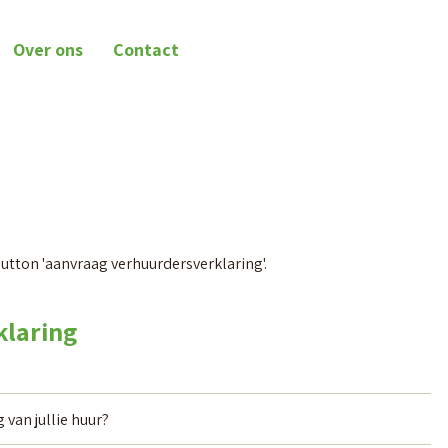
Over ons
Contact
button 'aanvraag verhuurdersverklaring'.
klaring
 van jullie huur?