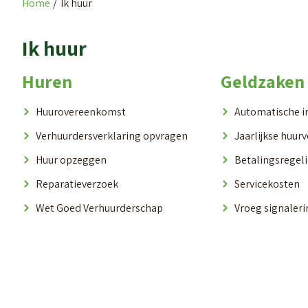
Home
Ik huur
Ik huur
Huren
Geldzaken
Huurovereenkomst
Automatische i
Verhuurdersverklaring opvragen
Jaarlijkse huur
Huur opzeggen
Betalingsregeli
Reparatieverzoek
Servicekosten
Wet Goed Verhuurderschap
Vroeg signaler