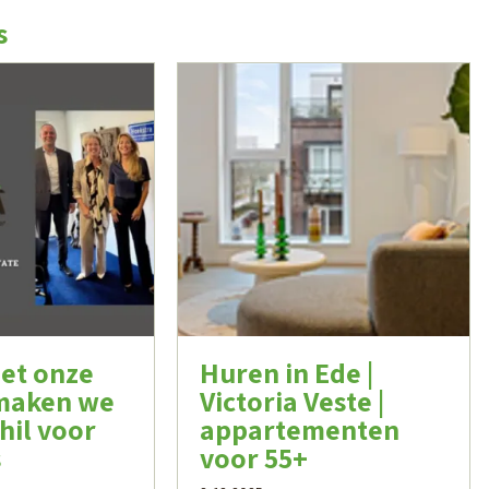
s
et onze
Huren in Ede |
 maken we
Victoria Veste |
hil voor
appartementen
s
voor 55+