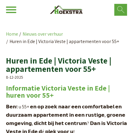
Ga naar Hoofd
Naar de homepage
Home
Nieuws over verhuur
Huren in Ede | Victoria Veste | appartementen voor 55+
Naar hoofdinhoud
Naar hoofdnavigatiemenu
Naar zoeken
Huren in Ede | Victoria Veste |
appartementen voor 55+
8-12-2025
Informatie Victoria Veste in Ede |
huren voor 55+
𝗕𝗲𝗻t u 55+ 𝗲𝗻 𝗼𝗽 𝘇𝗼𝗲𝗸 𝗻𝗮𝗮𝗿 𝗲𝗲𝗻 𝗰𝗼𝗺𝗳𝗼𝗿𝘁𝗮𝗯𝗲𝗹 𝗲𝗻
𝗱𝘂𝘂𝗿𝘇𝗮𝗮𝗺 𝗮𝗽𝗽𝗮𝗿𝘁𝗲𝗺𝗲𝗻𝘁 𝗶𝗻 𝗲𝗲𝗻 𝗿𝘂𝘀𝘁𝗶𝗴𝗲, 𝗴𝗿𝗼𝗲𝗻𝗲
𝗼𝗺𝗴𝗲𝘃𝗶𝗻𝗴, 𝗱𝗶𝗰𝗵𝘁 𝗯𝗶𝗷 𝗵𝗲𝘁 𝗰𝗲𝗻𝘁𝗿𝘂𝗺? 𝗗𝗮𝗻 𝗶𝘀 𝗩𝗶𝗰𝘁𝗼𝗿𝗶𝗮
𝗩𝗲𝘀𝘁𝗲 𝗶𝗻 𝗘𝗱𝗲 𝗱é 𝗽𝗹𝗲𝗸 𝘃𝗼𝗼𝗿 𝘂!