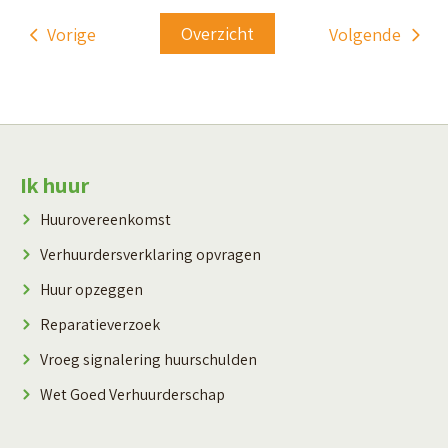
Overzicht
Vorige
Volgende
Contactinformatie
Ik huur
Huurovereenkomst
Verhuurdersverklaring opvragen
Huur opzeggen
Reparatieverzoek
Vroeg signalering huurschulden
Wet Goed Verhuurderschap