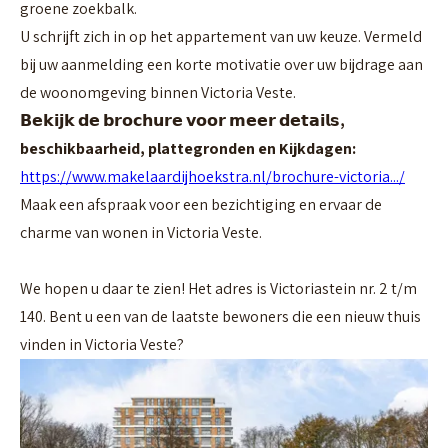
groene zoekbalk.
U schrijft zich in op het appartement van uw keuze. Vermeld
bij uw aanmelding een korte motivatie over uw bijdrage aan
de woonomgeving binnen Victoria Veste.
𝗕𝗲𝗸𝗶𝗷𝗸 𝗱𝗲 𝗯𝗿𝗼𝗰𝗵𝘂𝗿𝗲 𝘃𝗼𝗼𝗿 𝗺𝗲𝗲𝗿 𝗱𝗲𝘁𝗮𝗶𝗹
𝘀,
beschikbaarheid, plattegronden en Kijkdagen:
https://www.makelaardijhoekstra.nl/brochure-victoria.../
Maak een afspraak voor een bezichtiging en
ervaar de
charme van wonen in Victoria Veste.
We hopen u daar te zien!
Het adres is Victoriastein nr. 2 t/m
140. Bent u een van de laatste bewoners die een nieuw thuis
vinden in Victoria Veste?