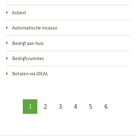
Asbest
Automatische incasso
Bedrijf aan huis
Bedrijfsruimtes
Betalen via iDEAL
Selecteer een pagina
1
2
3
4
5
6