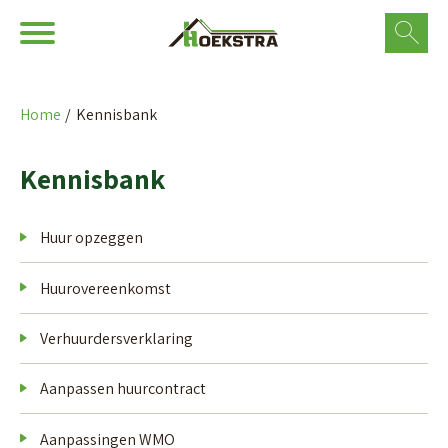
Ga naar Hoofd
Naar de homepage
Home
Kennisbank
Naar hoofdinhoud
Naar hoofdnavigatiemenu
Naar zoeken
Kennisbank
Huur opzeggen
Huurovereenkomst
Verhuurdersverklaring
Aanpassen huurcontract
Aanpassingen WMO