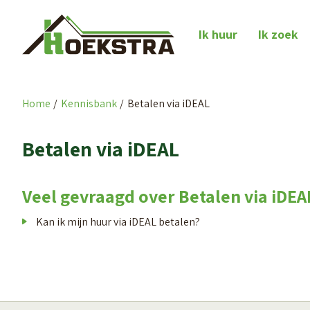
Naar de homepage
Ik huur
Ik zoek
Home
Kennisbank
Betalen via iDEAL
Naar hoofdinhoud
Naar hoofdnavigatiemenu
Naar zoeken
Betalen via iDEAL
Veel gevraagd over Betalen via iDEA
Kan ik mijn huur via iDEAL betalen?